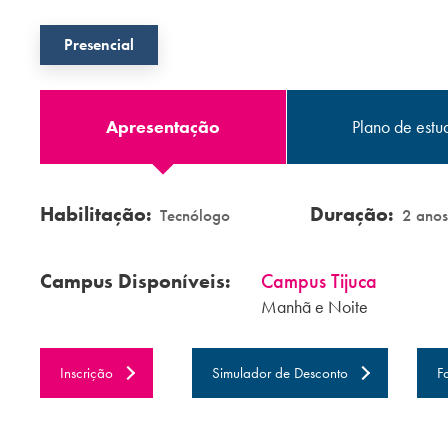
Presencial
Apresentação
Plano de estu
Habilitação:
Duração:
Tecnólogo
2 anos
Campus Disponíveis:
Campus Tijuca
Manhã e Noite
Inscrição
Simulador
de Desconto
F