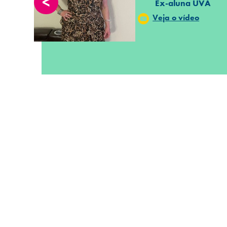
<
Ex-aluna UVA
Veja o vídeo