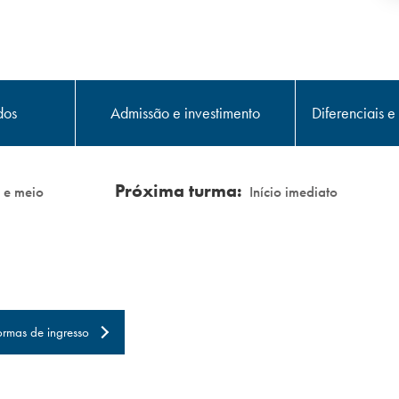
dos
Admissão e
investimento
Diferenciais e
Próxima turma:
 e meio
Início imediato
ormas de
ingresso