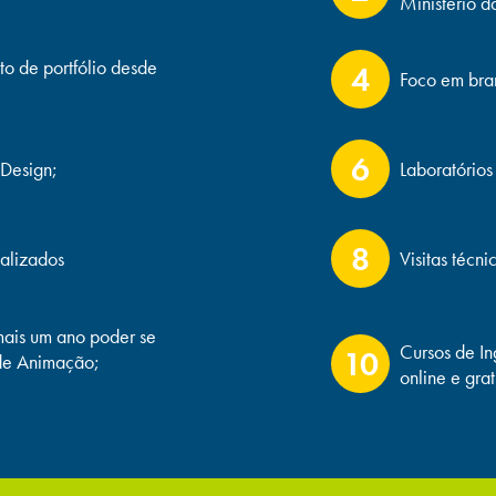
Ministério 
o de portfólio desde
4
Foco em bran
6
 Design;
Laboratórios
8
ualizados
Visitas técni
ais um ano poder se
Cursos de I
10
 de Animação;
online e grat