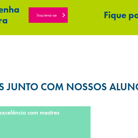
venha
Fique p
Inscreva-se
ra
AS JUNTO COM NOSSOS ALUN
excelência com mestres