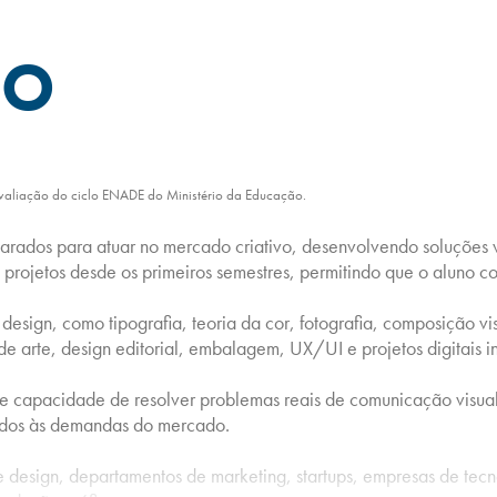
SO
avaliação do ciclo ENADE do Ministério da Educação.
arados para atuar no mercado criativo, desenvolvendo soluções vi
 projetos desde os primeiros semestres, permitindo que o aluno con
esign, como tipografia, teoria da cor, fotografia, composição vis
e arte, design editorial, embalagem, UX/UI e projetos digitais i
a e capacidade de resolver problemas reais de comunicação visual
hados às demandas do mercado.
e design, departamentos de marketing, startups, empresas de te