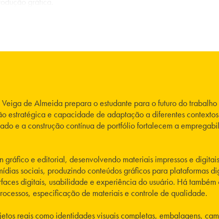
produção gráfica.
Veiga de Almeida prepara o estudante para o futuro do trabalho
isão estratégica e capacidade de adaptação a diferentes contexto
cado e a construção contínua de portfólio fortalecem a empregabi
 gráfico e editorial, desenvolvendo materiais impressos e digitai
mídias sociais, produzindo conteúdos gráficos para plataformas d
rfaces digitais, usabilidade e experiência do usuário. Há também
essos, especificação de materiais e controle de qualidade.
etos reais como identidades visuais completas, embalagens, campa