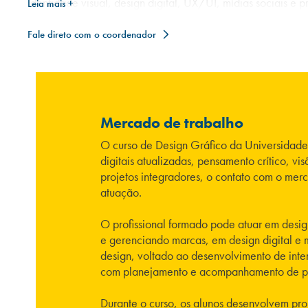
identidade visual, design digital, UX/UI, mídias sociais e 
Leia mais +
Fale direto com o coordenador
Mercado de trabalho
O curso de Design Gráfico da Universidade 
digitais atualizadas, pensamento crítico, v
projetos integradores, o contato com o mer
atuação.
O profissional formado pode atuar em design
e gerenciando marcas, em design digital e 
design, voltado ao desenvolvimento de inte
com planejamento e acompanhamento de proc
Durante o curso, os alunos desenvolvem proj