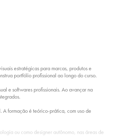
suais estratégicas para marcas, produtos e
strua portfólio profissional ao longo do curso.
ual e softwares profissionais. Ao avançar na
ntegrados.
. A formação é teórico-prática, com uso de
cnologia ou como designer autônomo, nas áreas de