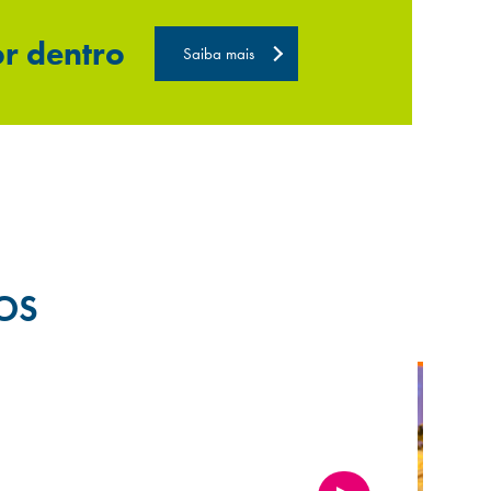
or dentro
Saiba mais
OS