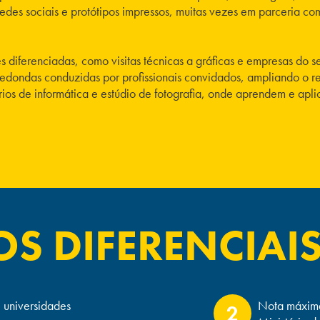
ra redes sociais e protótipos impressos, muitas vezes em parcer
diferenciadas, como visitas técnicas a gráficas e empresas do 
edondas conduzidas por profissionais convidados, ampliando o re
tórios de informática e estúdio de fotografia, onde aprendem e ap
S DIFERENCIAI
 universidades
Nota máxima 
2