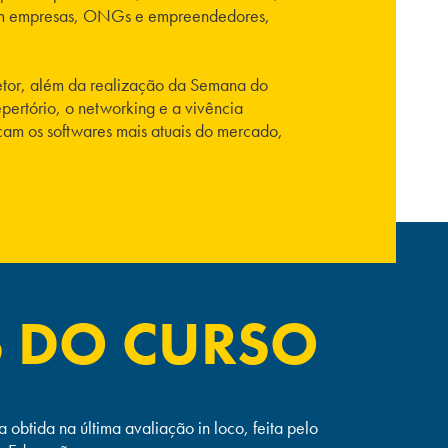
ia com empresas, ONGs e empreendedores,
setor, além da realização da Semana do
pertório, o networking e a vivência
licam os softwares mais atuais do mercado,
S DO CURSO
obtida na última avaliação in loco, feita pelo