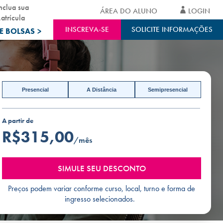
nclua sua
ÁREA DO ALUNO
LOGIN
atrícula
INSCREVA-SE
SOLICITE INFORMAÇÕES
E BOLSAS
>
Presencial
A Distância
Semipresencial
A partir de
R$315,00
/mês
SIMULE SEU DESCONTO
Preços podem variar conforme curso, local, turno e forma de
ingresso selecionados.