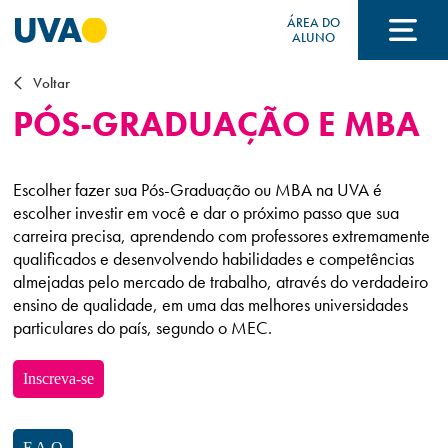
ÁREA DO
ALUNO
PÓS-GRADUAÇÃO E MBA
Voltar
A UVA
PÓS-GRADUAÇÃO E MBA
CURSOS
Escolher fazer sua Pós-Graduação ou MBA na UVA é
escolher investir em você e dar o próximo passo que sua
carreira precisa, aprendendo com professores extremamente
FORMAS DE INGRESSO
qualificados e desenvolvendo habilidades e competências
almejadas pelo mercado de trabalho, através do verdadeiro
ensino de qualidade, em uma das melhores universidades
particulares do país, segundo o MEC.
FINANCIAMENTO E BOLSAS
Inscreva-se
Acontece na UVA
F.A.Q