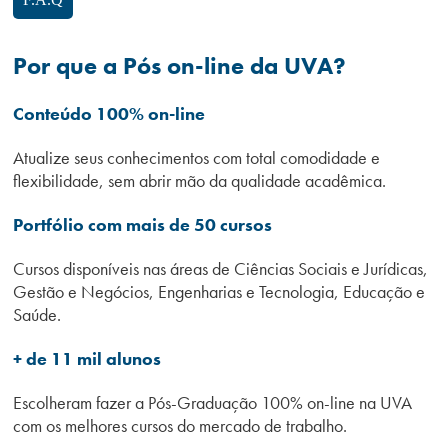
Campi/Unidades
Por que a Pós on-line da UVA?
Atendimento (21) 2574 8888
Conteúdo 100% on-line
Conclua sua Matrícula
Atualize seus conhecimentos com total comodidade e
flexibilidade, sem abrir mão da qualidade acadêmica.
SOLICITE INFORMAÇÕES
INSCREVA-SE
Portfólio com mais de 50 cursos
LOGIN
ÁREA DO ALUNO
Cursos disponíveis nas áreas de Ciências Sociais e Jurídicas,
Gestão e Negócios, Engenharias e Tecnologia, Educação e
Saúde.
+ de 11 mil alunos
Escolheram fazer a Pós-Graduação 100% on-line na UVA
com os melhores cursos do mercado de trabalho.