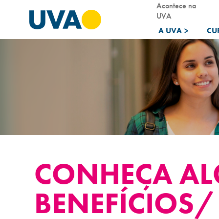
Acontece na
UVA
A UVA
>
CU
CONHEÇA A
BENEFÍCIOS