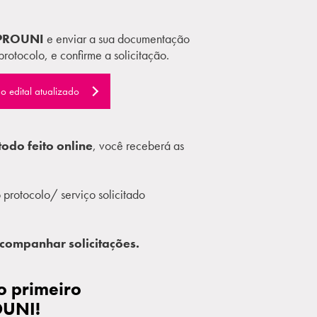
 PROUNI
e enviar a sua documentação
rotocolo, e confirme a solicitação.
o edital atualizado
todo feito online
, você receberá as
protocolo/ serviço solicitado
 Acompanhar solicitações.
o primeiro
OUNI!