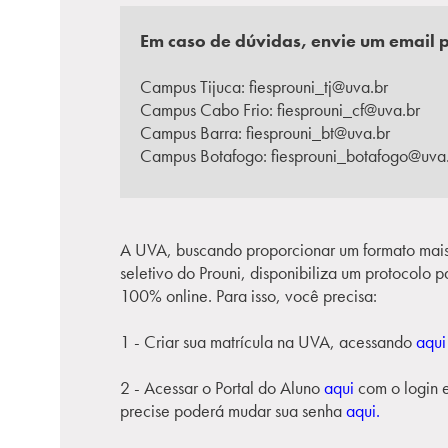
Em caso de dúvidas, envie um email 
Campus Tijuca:
fiesprouni_tj@uva.br
Campus Cabo Frio:
fiesprouni_cf@uva.br
Campus Barra:
fiesprouni_bt@uva.br
Campus Botafogo:
fiesprouni_botafogo@uva
A UVA, buscando proporcionar um formato mais 
seletivo do Prouni, disponibiliza um protocolo
100% online. Para isso, você precisa:
1 - Criar sua matrícula na UVA, acessando
aqu
2 - Acessar o Portal do Aluno
aqui
com o login 
precise poderá mudar sua senha
aqui.