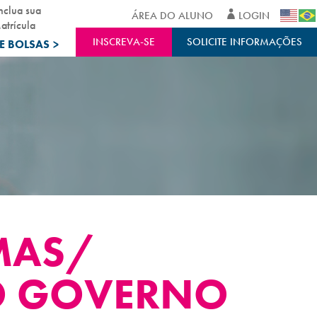
nclua sua
ÁREA DO ALUNO
LOGIN
atrícula
INSCREVA-SE
SOLICITE INFORMAÇÕES
E BOLSAS
>
MAS/
DO GOVERNO