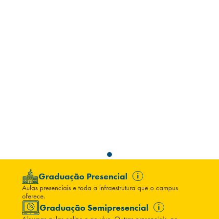
Campi/Unidades
Atendimento (21) 2574 8888
Conclua sua Matrícula
SOLICITE INFORMAÇÕES
INSCREVA-SE
LOGIN
ÁREA DO ALUNO
Graduação Presencial
i
Aulas presenciais e toda a infraestrutura que o campus
oferece.
Graduação Semipresencial
i