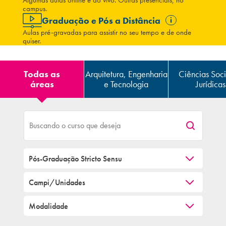
Algumas aulas online e ao vivo. Outras presenciais, no
campus.
Graduação e Pós a Distância
i
Aulas pré-gravadas para assistir no seu tempo e de onde
quiser.
Todas as
Arquitetura, Engenharia
Ciências Soci
áreas
e Tecnologia
Jurídicas