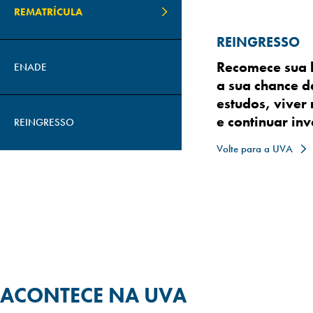
REMATRÍCULA
REMATRÍCULA
ENADE
REINGRESSO
Continue estu
Quer se prepar
Recomece sua b
ENADE
siga a busca pe
do mercado? 
a sua chance d
Renovando sua 
grande oportun
estudos, viver
te ajuda a che
o seu diploma.
e continuar inv
REINGRESSO
Faça sua rematrícula
Veja como participar
Volte para a UVA
ACONTECE NA UVA