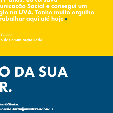
nicação Social e consegui um
gio na UVA. Tenho muito orgulho
rabalhar aqui até hoje
 Guidão
no de Comunicação Social
TO DA SUA
R.
berto Ribeiro
briel Santos
eno Campos
-aluno de Engenharia
uno de Relações Internacionais
uno de Jornalismo