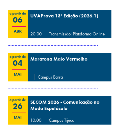
a partir de
UVAProva 13ª Edição (2026.1)
06
ABR
20:00
Transmissão: Plataforma Online
a partir de
Maratona Maio Vermelho
04
MAI
Campus Barra
a partir de
SECOM 2026 - Comunicação no
26
Modo Espetáculo
MAI
10:00
Campus Tijuca