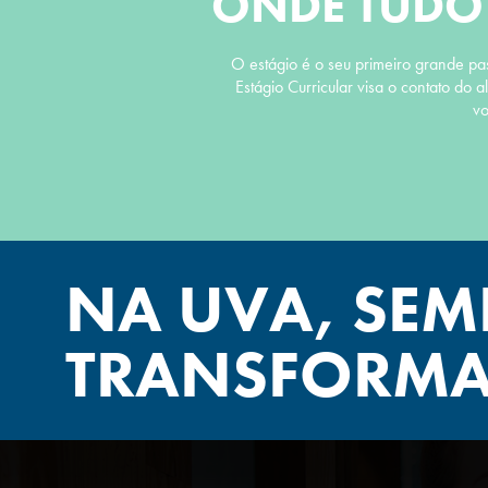
ONDE TUDO
O estágio é o seu primeiro grande pa
Estágio Curricular visa o contato do
vo
NA UVA, SEM
TRANSFORMA