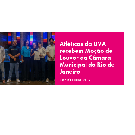
Atléticas da UVA
recebem Moção de
Louvor da Câmara
Municipal do Rio de
Janeiro
Ver notícia completa