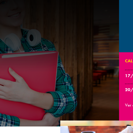
CA
17
20
Ver 