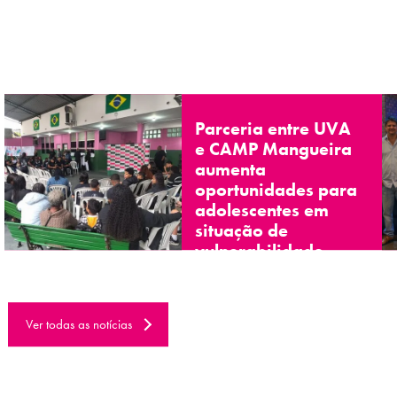
Parceria entre UVA
e CAMP Mangueira
aumenta
oportunidades para
adolescentes em
situação de
vulnerabilidade
Ver notícia completa
Ver todas as notícias