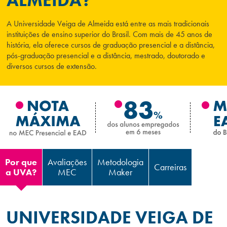
ALMEIDA?
Campi/Unidades
A Universidade Veiga de Almeida está entre as mais tradicionais
instituições de ensino superior do Brasil. Com mais de 45 anos de
Atendimento (21) 2574 8888
história, ela oferece cursos de graduação presencial e a distância,
pós-graduação presencial e a distância, mestrado, doutorado e
Conclua sua Matrícula
diversos cursos de extensão.
SOLICITE INFORMAÇÕES
INSCREVA-SE
LOGIN
ÁREA DO ALUNO
Por que
Avaliações
Metodologia
Carreiras
a UVA?
MEC
Maker
UNIVERSIDADE VEIGA DE