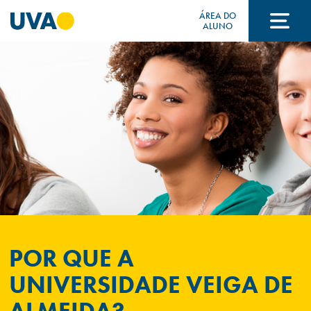
ÁREA DO
ALUNO
A UVA
CURSOS
FORMAS DE INGRESSO
FINANCIAMENTO E BOLSAS
POR QUE A
UNIVERSIDADE VEIGA DE
Acontece na UVA