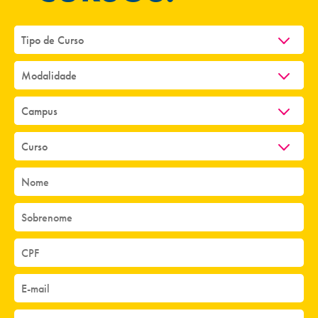
Em 1995, a morte do eminente educador Mario Veiga de
Almeida - idealizador, fundador e reitor in memoriam da
instituição - não representou o fim de seus ideais. Seu
compromisso com a educação, sua visão de futuro e o
alcance social de suas realizações foram mantidos por seus
descendentes e colaboradores.
A internacionalização veio em 2011, quando a Universidade
Veiga de Almeida passou a integrar a Rede Ilumno, uma rede
internacional de instituições de ensino que tem como
principal objetivo ampliar o acesso à educação superior de
qualidade nas Américas.
O histórico e o cenário aqui descritos não esgotam as
realizações da instituição. Representam, antes, uma
descrição dos marcos significativos de suas mais de sete
décadas de existência, caracterizadas pelo espírito de
colaboração de suas ações e de integração constante com