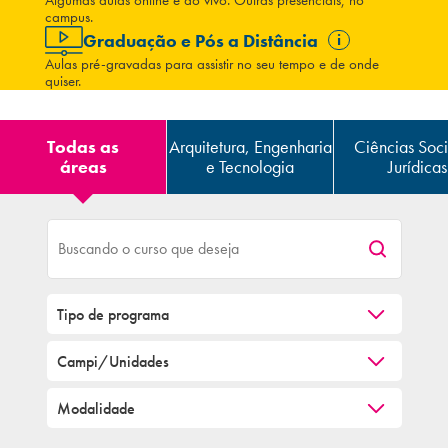
Algumas aulas online e ao vivo. Outras presenciais, no
campus.
Graduação e Pós a Distância
i
Aulas pré-gravadas para assistir no seu tempo e de onde
quiser.
Todas as
Arquitetura, Engenharia
Ciências Soci
áreas
e Tecnologia
Jurídicas