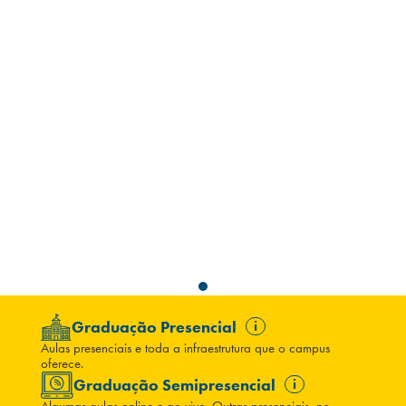
Campi/Unidades
Atendimento (21) 2574 8888
Conclua sua Matrícula
SOLICITE INFORMAÇÕES
INSCREVA-SE
LOGIN
ÁREA DO ALUNO
Graduação Presencial
i
Aulas presenciais e toda a infraestrutura que o campus
oferece.
Graduação Semipresencial
i