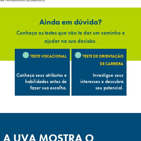
Ainda em dúvida?
Conheça os testes que vão te dar um caminho e
ajudar na sua decisão.
TESTE VOCACIONAL
TESTE DE ORIENTAÇÃO
DE CARREIRA
Conheça seus atributos e
Investigue seus
habilidades antes de
interesses e descubra
fazer sua escolha.
seu potencial.
A UVA MOSTRA O