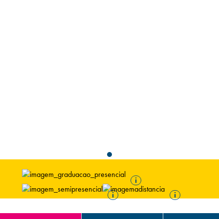
Campi/Unidades
Atendimento (21) 2574 8888
Conclua sua Matrícula
SOLICITE INFORMAÇÕES
INSCREVA-SE
LOGIN
ÁREA DO ALUNO
i
i
i