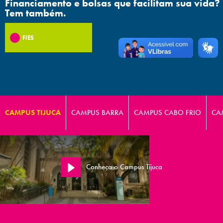
Financiamento e bolsas que facilitam sua vida?
Tem também.
FIES
CAMPUS TIJUCA
CAMPUS BARRA
CAMPUS CABO FRIO
CA
Conheça o Campus Tijuca