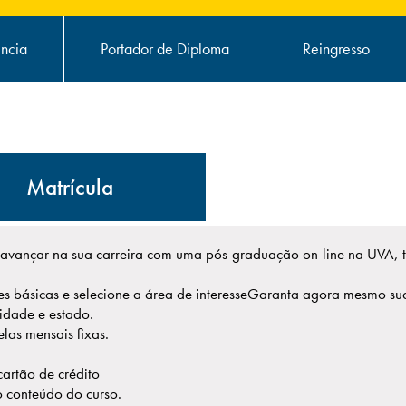
ência
Portador de Diploma
Reingresso
Matrícula
avançar na sua carreira com uma pós-graduação on-line na UVA, t
s básicas e selecione a área de interesse
Garanta agora mesmo sua 
idade e estado.
las mensais fixas.
artão de crédito
 conteúdo do curso.