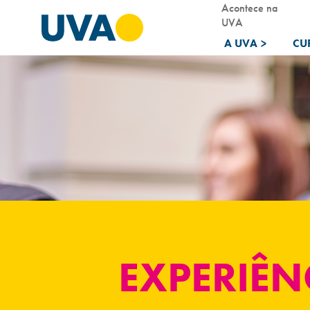
Acontece na
UVA
A UVA
>
CU
EXPERIÊN