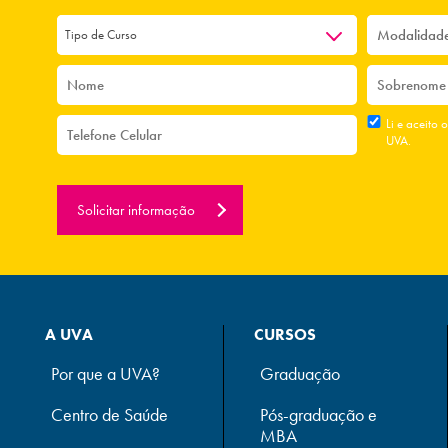
Tipo de Curso
Li e aceito 
UVA.
Solicitar informação
A UVA
CURSOS
Por que a UVA?
Graduação
Centro de Saúde
Pós-graduação e
MBA