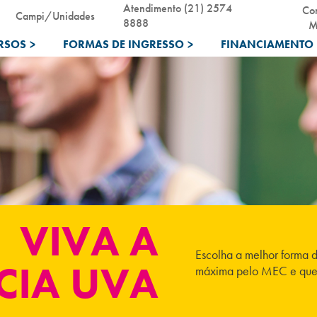
Atendimento (21) 2574
Co
Campi/Unidades
8888
M
RSOS
>
FORMAS DE INGRESSO
>
FINANCIAMENTO 
VIVA A
Escolha a melhor forma 
CIA UVA
máxima pelo MEC e que, 