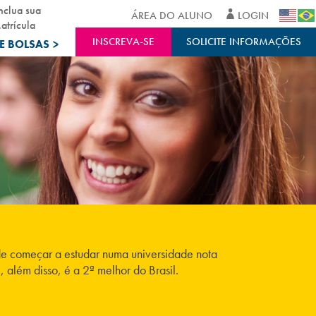
nclua sua
ÁREA DO ALUNO
LOGIN
atrícula
INSCREVA-SE
SOLICITE INFORMAÇÕES
E BOLSAS
>
de começar a estudar numa universidade nota
além disso, é a 2ª melhor do Brasil.