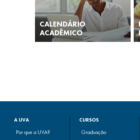
CALENDÁRIO
ACADÊMICO
A UVA
CURSOS
Por que a UVA?
Graduação