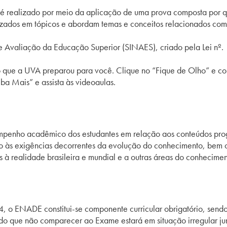
ealizado por meio da aplicação de uma prova composta por que
izados em tópicos e abordam temas e conceitos relacionados com
 Avaliação da Educação Superior (SINAES), criado pela Lei nº. 
a o que a UVA preparou para você. Clique no “Fique de Olho” e co
ba Mais” e assista às videoaulas.
nho acadêmico dos estudantes em relação aos conteúdos programá
nto às exigências decorrentes da evolução do conhecimento, bem
s à realidade brasileira e mundial e a outras áreas do conhecimen
 o ENADE constitui-se componente curricular obrigatório, sendo i
ado que não comparecer ao Exame estará em situação irregular 