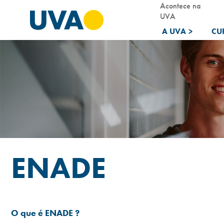
Acontece na
UVA
A UVA
>
CU
ENADE
O que é ENADE ?