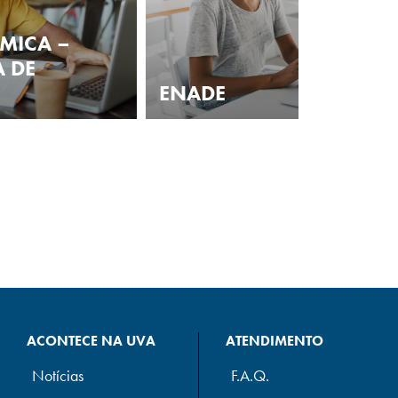
MICA –
 DE
ENADE
ACONTECE NA UVA
ATENDIMENTO
Notícias
F.A.Q.