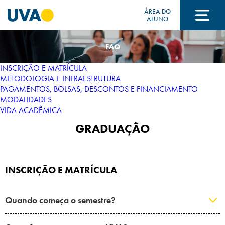
ÁREA DO
ALUNO
FAQ
A UVA
INSCRIÇÃO E MATRÍCULA
METODOLOGIA E INFRAESTRUTURA
PAGAMENTOS, BOLSAS, DESCONTOS E FINANCIAMENTO
CURSOS
MODALIDADES
VIDA ACADÊMICA
GRADUAÇÃO
FORMAS DE INGRESSO
INSCRIÇÃO E MATRÍCULA
FINANCIAMENTO E BOLSAS
Quando começa o semestre?
Acontece na UVA