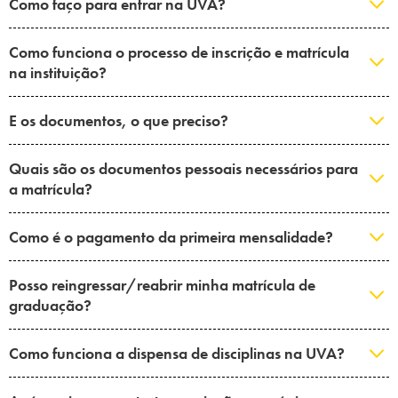
Como faço para entrar na UVA?
Campi/Unidades
Como funciona o processo de inscrição e matrícula
Atendimento (21) 2574 8888
na instituição?
Conclua sua Matrícula
E os documentos, o que preciso?
SOLICITE INFORMAÇÕES
INSCREVA-SE
Quais são os documentos pessoais necessários para
a matrícula?
LOGIN
ÁREA DO ALUNO
Como é o pagamento da primeira mensalidade?
Posso reingressar/reabrir minha matrícula de
graduação?
Como funciona a dispensa de disciplinas na UVA?