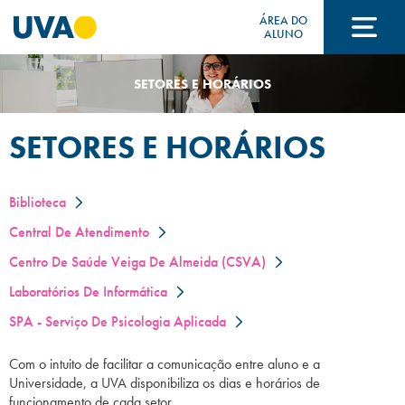
ÁREA DO
ALUNO
SETORES E HORÁRIOS
A UVA
SETORES E HORÁRIOS
CURSOS
Biblioteca
FORMAS DE INGRESSO
Central De Atendimento
Centro De Saúde Veiga De Almeida (CSVA)
Laboratórios De Informática
FINANCIAMENTO E BOLSAS
SPA - Serviço De Psicologia Aplicada
Com o intuito de facilitar a comunicação entre aluno e a
Acontece na UVA
Universidade, a UVA disponibiliza os dias e horários de
funcionamento de cada setor.