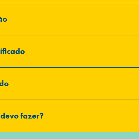
ão
ificado
ado
 devo fazer?