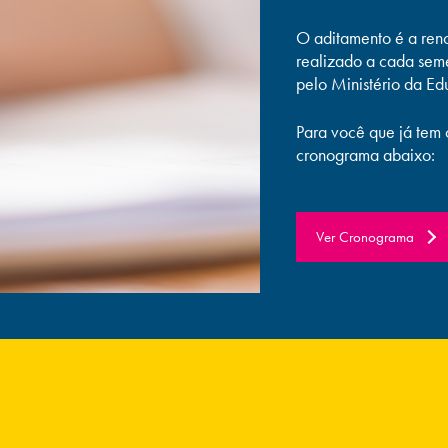
O aditamento é a ren
realizado a cada sem
pelo Ministério da E
Para você que já tem o
cronograma abaixo:
Ver Cronograma