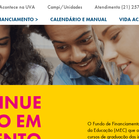
Acontece na UVA
Campi/Unidades
Atendimento (21) 25
NANCIAMENTO
>
CALENDÁRIO E MANUAL
VIDA A
INUE
O EM
O Fundo de Financiamento 
da Educação (MEC) que ofe
cursos de graduação das in