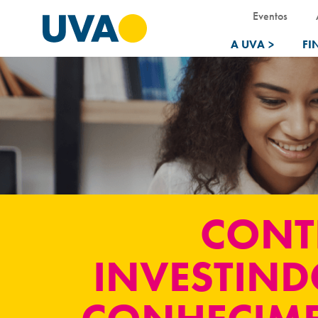
Eventos
A UVA
>
FI
CONT
INVESTIND