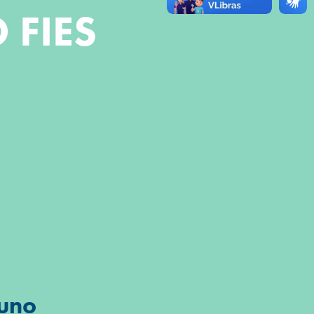
 FIES
luno