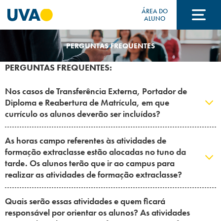
ÁREA DO
ALUNO
PERGUNTAS FREQUENTES
A UVA
PERGUNTAS FREQUENTES:
CURSOS
Nos casos de Transferência Externa, Portador de
Diploma e Reabertura de Matrícula, em que
currículo os alunos deverão ser incluídos?
FORMAS DE INGRESSO
As horas campo referentes às atividades de
formação extraclasse estão alocadas no tuno da
tarde. Os alunos terão que ir ao campus para
FINANCIAMENTO E BOLSAS
realizar as atividades de formação extraclasse?
Quais serão essas atividades e quem ficará
Acontece na UVA
responsável por orientar os alunos? As atividades