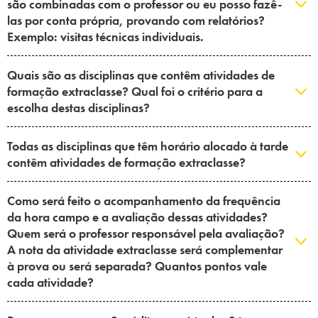
são combinadas com o professor ou eu posso fazê-
Campi/Unidades
las por conta própria, provando com relatórios?
Exemplo: visitas técnicas individuais.
Atendimento (21) 2574 8888
Quais são as disciplinas que contêm atividades de
Conclua sua Matrícula
formação extraclasse? Qual foi o critério para a
escolha destas disciplinas?
SOLICITE INFORMAÇÕES
INSCREVA-SE
Todas as disciplinas que têm horário alocado à tarde
contêm atividades de formação extraclasse?
LOGIN
ÁREA DO ALUNO
Como será feito o acompanhamento da frequência
da hora campo e a avaliação dessas atividades?
Quem será o professor responsável pela avaliação?
A nota da atividade extraclasse será complementar
à prova ou será separada? Quantos pontos vale
cada atividade?