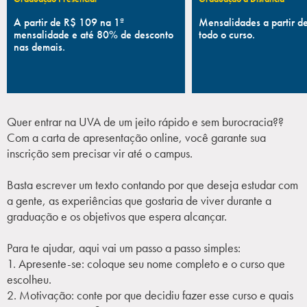
Campi/Unidades
A partir de R$ 109 na 1ª
Mensalidades a partir 
mensalidade e até 80% de desconto
todo o curso.
nas demais.
Atendimento (21) 2574 8888
Conclua sua Matrícula
Quer entrar na UVA de um jeito rápido e sem burocracia??
SOLICITE INFORMAÇÕES
INSCREVA-SE
Com a carta de apresentação online, você garante sua
inscrição sem precisar vir até o campus.
LOGIN
ÁREA DO ALUNO
Basta escrever um texto contando por que deseja estudar com
a gente, as experiências que gostaria de viver durante a
graduação e os objetivos que espera alcançar.
Para te ajudar, aqui vai um passo a passo simples:
1. Apresente-se: coloque seu nome completo e o curso que
escolheu.
2. Motivação: conte por que decidiu fazer esse curso e quais