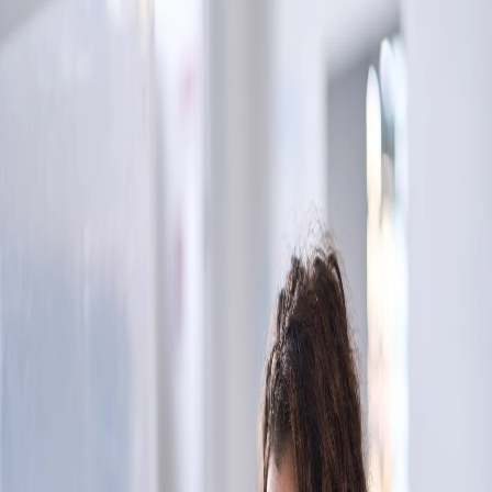
Campi/Unidades
Atendimento (21) 2574 8888
Conclua sua Matrícula
SOLICITE INFORMAÇÕES
INSCREVA-SE
LOGIN
ÁREA DO ALUNO