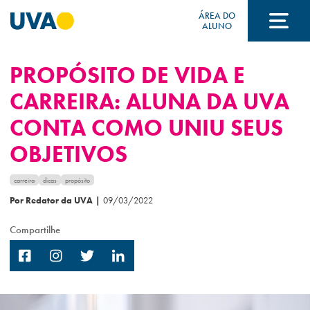
ÁREA DO
ALUNO
PROPÓSITO DE VIDA E
A UVA
CARREIRA: ALUNA DA UVA
CONTA COMO UNIU SEUS
CURSOS
OBJETIVOS
FORMAS DE INGRESSO
carreira
dicas
propósito
Por Redator da UVA
|
09/03/2022
Compartilhe
FINANCIAMENTO E BOLSAS
Acontece na UVA