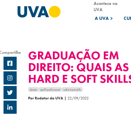
Acontece na
UVA
A UVA
>
CU
GRADUAÇÃO EM
Compartilhe
DIREITO: QUAIS AS
HARD E SOFT SKILL
direito
perfil profissional
soft e hard skills
Por Redator da UVA
|
22/09/2022