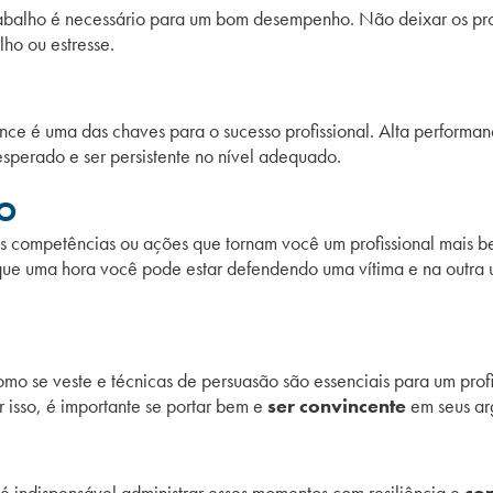
abalho é necessário para um bom desempenho. Não deixar os prob
lho ou estresse.
ce é uma das chaves para o sucesso profissional. Alta performan
esperado e ser persistente no nível adequado.
ÃO
 competências ou ações que tornam você um profissional mais b
ue uma hora você pode estar defendendo uma vítima e na outra 
omo se veste e técnicas de persuasão são essenciais para um profi
r isso, é importante se portar bem e
ser convincente
em seus ar
, é indispensável administrar esses momentos com resiliência e
co