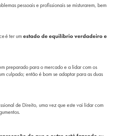
lemas pessoais e profissionais se misturarem, bem
ce é ter um
estado de equilíbrio verdadeiro e
em preparado para o mercado e a lidar com os
um culpado; então é bom se adaptar para as duas
ssional de Direito, uma vez que este vai lidar com
gumentos.
mpreensão do que o outro está fazendo
ou