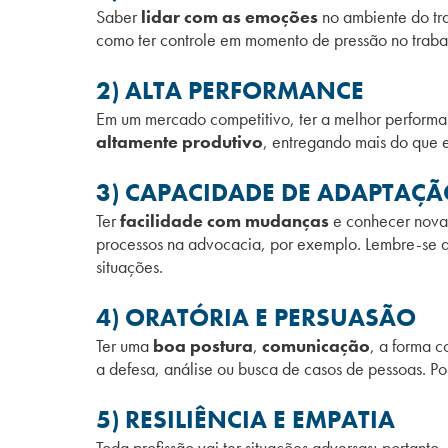
Saber
lidar com as emoções
no ambiente do tr
como ter controle em momento de pressão no traba
2) ALTA PERFORMANCE
Em um mercado competitivo, ter a melhor performan
altamente produtivo
, entregando mais do que 
3) CAPACIDADE DE ADAPTAÇ
Ter
facilidade com mudanças
e conhecer novas
processos na advocacia, por exemplo. Lembre-se q
situações.
4) ORATÓRIA E PERSUASÃO
Ter uma
boa postura
,
comunicação
, a forma c
a defesa, análise ou busca de casos de pessoas. Po
5) RESILIÊNCIA E EMPATIA
Toda profissão vai ter situações adversas; portanto