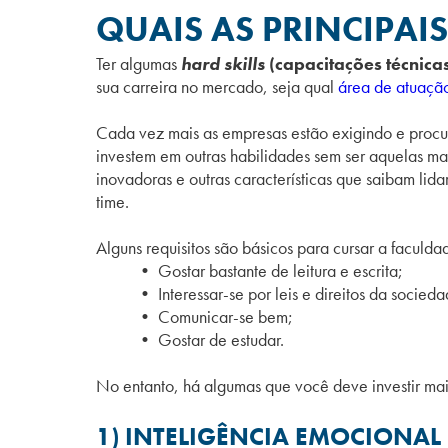
QUAIS AS PRINCIPAI
Ter algumas
hard skills
(capacitações técnica
sua carreira no mercado, seja qual
área de atuaçã
Cada vez mais as empresas estão exigindo e procu
investem em outras habilidades sem ser aquelas mais
inovadoras e outras características que saibam li
time.
Alguns requisitos são básicos para cursar a faculda
•
G
ostar bastante de leitura e escrita;
• I
nteressar-se por leis e direitos da socied
• C
omunicar-se bem;
• G
ostar de estudar.
No entanto, há algumas que você deve investir mais
1) INTELIGÊNCIA EMOCIONAL