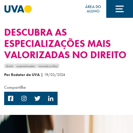
ÁREA DO
ALUNO
DESCUBRA AS
A UVA
ESPECIALIZAÇÕES MAIS
VALORIZADAS NO DIREITO
CURSOS
direito
especializações
mercado jurídico
Por Redator da UVA
|
19/03/2024
FORMAS DE INGRESSO
Compartilhe
FINANCIAMENTO E BOLSAS
Acontece na UVA