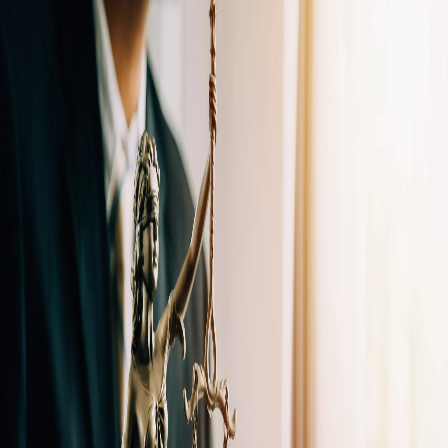
Campi/Unidades
Atendimento (21) 2574 8888
Conclua sua Matrícula
SOLICITE INFORMAÇÕES
INSCREVA-SE
LOGIN
ÁREA DO ALUNO