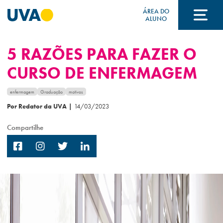
ÁREA DO
ALUNO
5 RAZÕES PARA FAZER O
A UVA
CURSO DE ENFERMAGEM
CURSOS
enfermagem
Graduação
motivos
Por Redator da UVA
|
14/03/2023
Compartilhe
FORMAS DE INGRESSO
FINANCIAMENTO E BOLSAS
Acontece na UVA