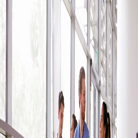
Campi/Unidades
Atendimento (21) 2574 8888
Conclua sua Matrícula
SOLICITE INFORMAÇÕES
INSCREVA-SE
LOGIN
ÁREA DO ALUNO