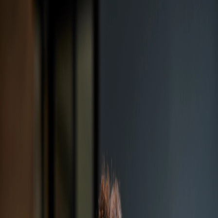
Campi/Unidades
Atendimento (21) 2574 8888
Conclua sua Matrícula
SOLICITE INFORMAÇÕES
INSCREVA-SE
LOGIN
ÁREA DO ALUNO