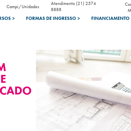
Atendimento (21) 2574
Co
Campi/Unidades
8888
M
RSOS
>
FORMAS DE INGRESSO
>
FINANCIAMENTO 
M
E
RCADO