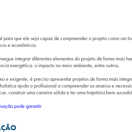
al para que ele s
eja capaz de compreender o projeto como um to
icos e econômicos.
nsegue integrar diferentes elementos do projeto de forma mais 
ência energética, o impacto no meio ambiente, entre outros.
e exigente, é preciso apresentar projetos de forma mais integra
 holística ajuda o profissional a compreender os anseios e necess
car, construir uma carreira sólida e ter uma trajetória bem-sucedi
uação pode garantir
AÇÃO