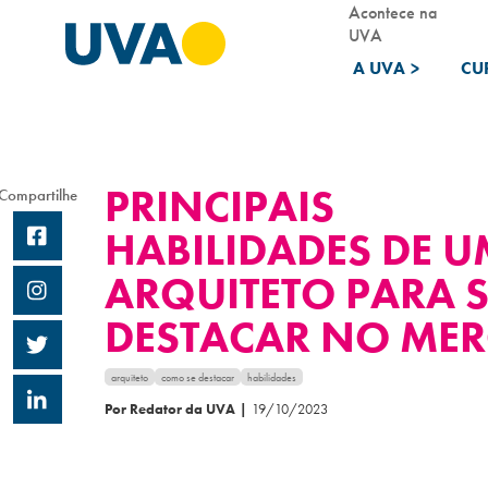
Acontece na
UVA
A UVA
>
CU
PRINCIPAIS
Compartilhe
HABILIDADES DE U
ARQUITETO PARA S
DESTACAR NO ME
arquiteto
como se destacar
habilidades
Por Redator da UVA
|
19/10/2023