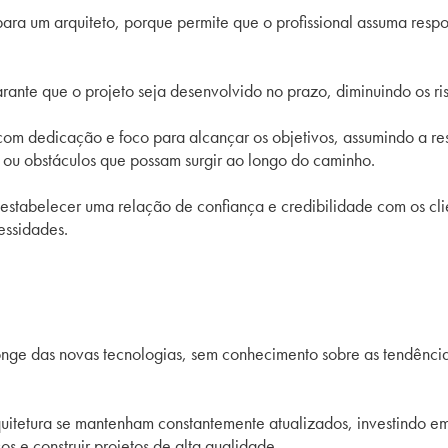
ra um arquiteto, porque permite que o profissional assuma resp
rante que o projeto seja desenvolvido no prazo, diminuindo os ri
 com dedicação e foco para alcançar os objetivos, assumindo a re
s ou obstáculos que possam surgir ao longo do caminho.
stabelecer uma relação de confiança e credibilidade com os clie
essidades.
nge das novas tecnologias, sem conhecimento sobre as tendências
rquitetura se mantenham constantemente atualizados, investindo e
s e construir projetos de alta qualidade.