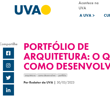
Acontece na
UVA
A UVA
>
CU
PORTFÓLIO DE
Compartilhe
ARQUITETURA: O Q
COMO DESENVOLV
arquitetura
como desenvolver
portfólio
Por Redator da UVA
|
30/03/2023