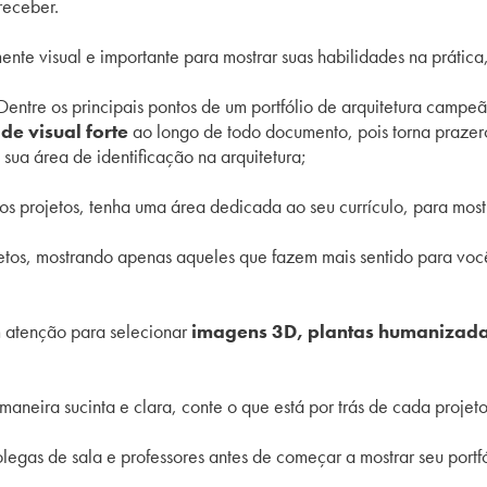
receber.
ente visual e importante para mostrar suas habilidades na prátic
 Dentre os principais pontos de um portfólio de arquitetura campe
de visual
forte
ao longo de todo documento, pois torna prazero
sua área de identificação na arquitetura;
os projetos, tenha uma área dedicada ao seu currículo, para mos
jetos, mostrando apenas aqueles que fazem mais sentido para voc
 atenção para selecionar
imagens 3D, plantas humanizada
 maneira sucinta e clara, conte o que está por trás de cada projet
legas de sala e professores antes de começar a mostrar seu portf