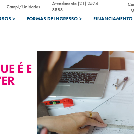
Atendimento (21) 2574
Co
Campi/Unidades
8888
M
RSOS
>
FORMAS DE INGRESSO
>
FINANCIAMENTO 
UE É E
ER