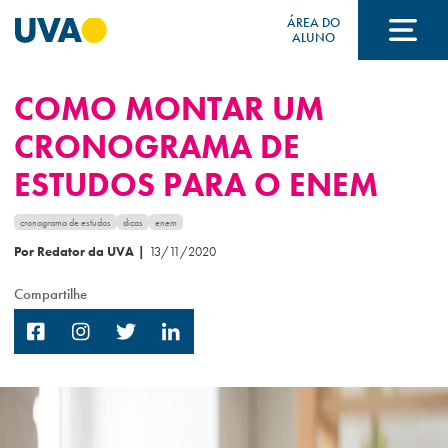
ÁREA DO
ALUNO
COMO MONTAR UM
A UVA
CRONOGRAMA DE
ESTUDOS PARA O ENEM
CURSOS
cronograma de estudos
dicas
enem
Por Redator da UVA
|
13/11/2020
FORMAS DE INGRESSO
Compartilhe
FINANCIAMENTO E BOLSAS
Acontece na UVA