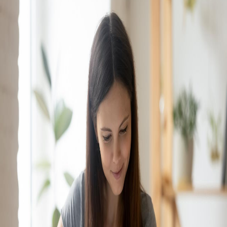
Campi/Unidades
Atendimento (21) 2574 8888
Conclua sua Matrícula
SOLICITE INFORMAÇÕES
INSCREVA-SE
LOGIN
ÁREA DO ALUNO