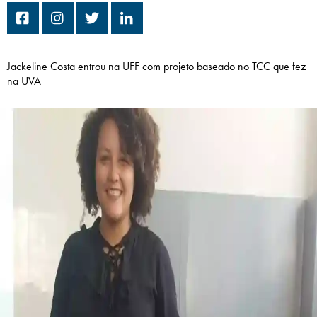
Campi/Unidades
Atendimento (21) 2574 8888
Jackeline Costa entrou na UFF com projeto baseado no TCC que fez
na UVA
Conclua sua Matrícula
SOLICITE INFORMAÇÕES
INSCREVA-SE
LOGIN
ÁREA DO ALUNO