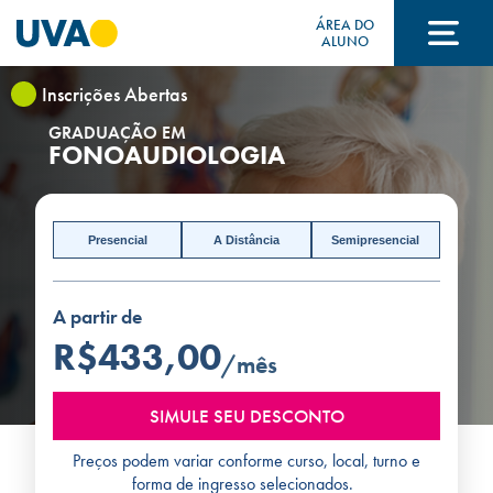
ÁREA DO
ALUNO
Inscrições Abertas
A UVA
GRADUAÇÃO EM
FONOAUDIOLOGIA
CURSOS
Presencial
A Distância
Semipresencial
FORMAS DE INGRESSO
A partir de
R$433,00
/mês
FINANCIAMENTO E BOLSAS
SIMULE SEU DESCONTO
Preços podem variar conforme curso, local, turno e
Acontece na UVA
forma de ingresso selecionados.