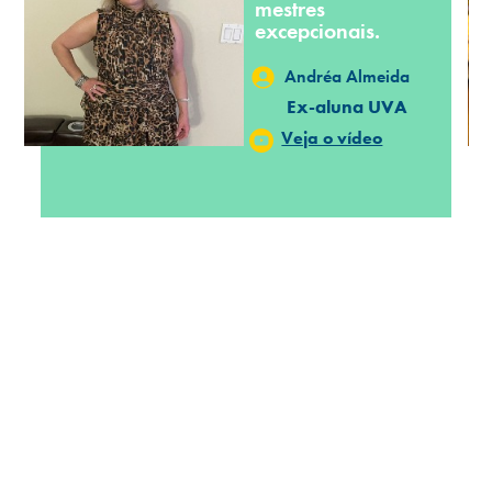
mestres
você concentra seus estudos
excepcionais.
"maratonando" o conteúdo de poucas
disciplinas por módulo;
Andréa Almeida
Ex-aluna UVA
Veja o vídeo
Estágios realizados no Centro de
9
Saúde Veiga de Almeida (CSVA). O
CSVA é um centro de atuação
interdisciplinar onde as atividades
acadêmicas da Fonoaudiologia são
desenvolvidas de forma integrada
com as áreas de Odontologia e
Fisioterapia;
Convênios externos com instituições
10
públicas e privadas, a partir das
quais, o aluno atua de forma
supervisionada em ambulatórios,