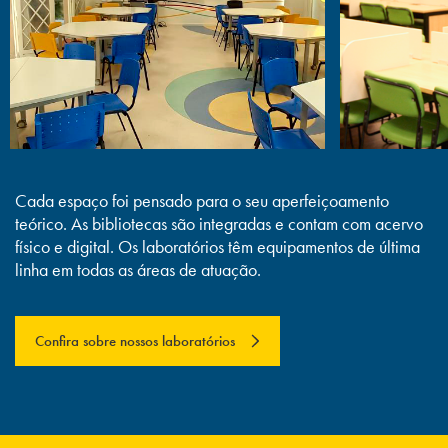
Os alunos podem participar dos
16
eventos desde o primeiro período
trazendo um sentimento de
pertencimento a Fonoaudiologia;
Cursos de Inglês e de Liderança e
17
Empreendedorismo online e gratuitos.
Cada espaço foi pensado para o seu aperfeiçoamento
teórico. As bibliotecas são integradas e contam com acervo
físico e digital. Os laboratórios têm equipamentos de última
linha em todas as áreas de atuação.
Confira sobre nossos laboratórios