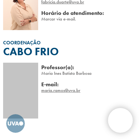
fabricia.duarte@uva.br
O curso de Graduação em
Horário de atendimento:
12
Marcar via e-mail.
Fonoaudiologia da Universidade
Veiga de Almeida oferece uma sólida
formação técnico-científica, por meio
de um conteúdo teórico-prático
COORDENAÇÃO
CABO FRIO
fundamentado e distribuído a cada
período, privilegiando a ética e a
inovação científica;
Professor(a):
Maria Ines Batista Barbosa
Programa de monitoria para os alunos
E-mail:
13
maria.ramos@uva.br
apoiarem os professores nas matérias
que já cursaram;
As disciplinas com carga horária
14
prática das matrizes mais atuais
permitem que o aluno conheça e