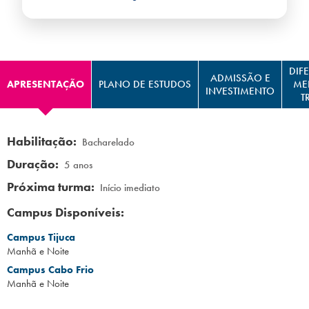
Campi/Unidades
Atendimento (21) 2574 8888
DIF
ADMISSÃO E
APRESENTAÇÃO
PLANO DE ESTUDOS
ME
Conclua sua Matrícula
INVESTIMENTO
T
SOLICITE INFORMAÇÕES
INSCREVA-SE
Habilitação:
Bacharelado
Duração:
5 anos
LOGIN
ÁREA DO ALUNO
Próxima turma:
Início imediato
Campus Disponíveis:
Campus Tijuca
Manhã e Noite
Campus Cabo Frio
Manhã e Noite