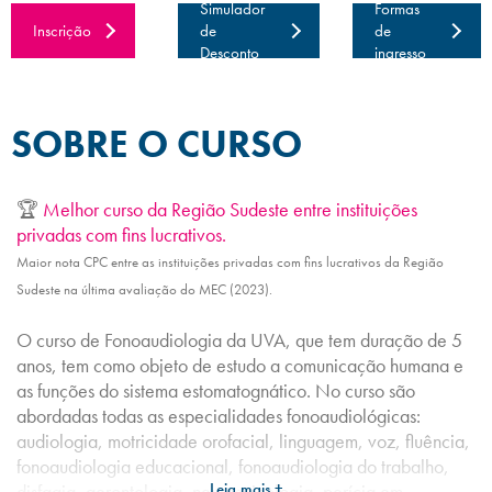
Simulador
Formas
Inscrição
de
de
Desconto
ingresso
SOBRE O CURSO
🏆
Melhor curso da Região Sudeste entre instituições
privadas com fins lucrativos.
Maior nota CPC entre as instituições privadas com fins lucrativos da Região
Sudeste na última avaliação do MEC (2023).
O curso de Fonoaudiologia da UVA, que tem duração de 5
anos, tem como objeto de estudo a comunicação humana e
as funções do sistema estomatognático. No curso são
abordadas todas as especialidades fonoaudiológicas:
audiologia, motricidade orofacial, linguagem, voz, fluência,
fonoaudiologia educacional, fonoaudiologia do trabalho,
Leia mais +
disfagia, gerontologia, neurospicologia, perícia em