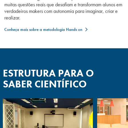
inovação científica;
muitas questões reais que desafiam e transformam alunos em
verdadeiros makers com autonomia para imaginar, criar e
realizar.
Programa de monitoria para os alunos
13
apoiarem os professores nas matérias
Conheça mais sobre a metodologia Hands on
que já cursaram;
As disciplinas com carga horária
14
prática das matrizes mais atuais
permitem que o aluno conheça e
ESTRUTURA PARA O
vivencie a atuação fonoaudiológica
desde o início da graduação;
SABER CIENTÍFICO
Os eventos realizados no curso são
15
outros grandes diferenciais, uma vez
que propiciam atualização e
divulgação da profissão;