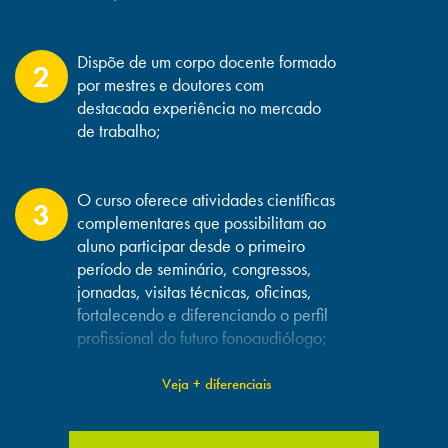
de controle de ruído;
Centros e clínicas de audição: realiza avaliações
audiológicas, bem como a seleção e adaptação de
Dispõe de um corpo docente formado
2
aparelhos de amplificação sonora individual;
por mestres e doutores com
Meio Artístico: Meios de comunicação, artes e
destacada experiência no mercado
telemarketing;
de trabalho;
Entidades e associações de assistência à pessoa com
necessidade especial: avaliação e reabilitação;
Clínicas geriátricas: atendem pacientes acometidos por
O curso oferece atividades científicas
3
doenças decorrentes da idade;
complementares que possibilitam ao
Hospitais: desde o paciente neonatal até o idoso;
aluno participar desde o primeiro
Centros de Perícia: delegacias, forças militares auxiliares e
período de seminário, congressos,
armadas e Ministério Público;
jornadas, visitas técnicas, oficinas,
Clinicas e consultórios particulares: avaliação e
fortalecendo e diferenciando o perfil
reabilitação dos distúrbios da comunicação.
profissional do futuro fonoaudiólogo;
Veja + diferenciais
Incentivo à realização de pesquisas
4
científicas desde o primeiro período