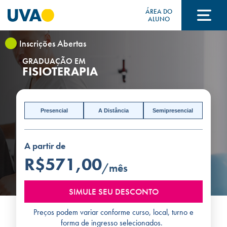
ÁREA DO
ALUNO
Inscrições Abertas
A UVA
GRADUAÇÃO EM
FISIOTERAPIA
CURSOS
Presencial
A Distância
Semipresencial
FORMAS DE INGRESSO
A partir de
R$571,00
/mês
FINANCIAMENTO E BOLSAS
SIMULE SEU DESCONTO
Preços podem variar conforme curso, local, turno e
Acontece na UVA
forma de ingresso selecionados.