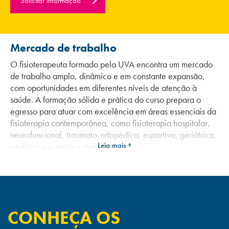
Solicitar informação
Mercado de trabalho
O fisioterapeuta formado pela UVA encontra um mercado
de trabalho amplo, dinâmico e em constante expansão,
com oportunidades em diferentes níveis de atenção à
saúde. A formação sólida e prática do curso prepara o
egresso para atuar com excelência em áreas essenciais da
fisioterapia contemporânea, como fisioterapia hospitalar,
neurofuncional, traumato-ortopédica, esportiva, geriátrica,
Leia mais +
pediátrica e saúde coletiva.
O estudante aprende a avaliar, prevenir e reabilitar
disfunções do movimento humano, oferecendo cuidado
integral e baseado em evidências científicas. A formação
contempla também gestão em saúde, empreendedorismo e
CONHEÇA OS
atuação em equipes multiprofissionais — competências
cada vez mais valorizadas em hospitais, clínicas, centros