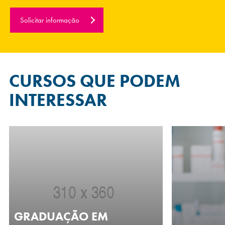
Solicitar informação
CURSOS QUE
PODEM
INTERESSAR
GRADUAÇÃO EM