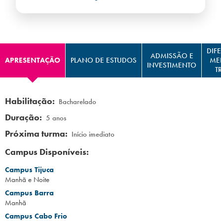
Campi/Unidades
Atendimento (21) 2574 8888
DIF
ADMISSÃO E
APRESENTAÇÃO
PLANO DE ESTUDOS
ME
Conclua sua Matrícula
INVESTIMENTO
T
SOLICITE INFORMAÇÕES
INSCREVA-SE
Habilitação:
Bacharelado
Duração:
5 anos
LOGIN
ÁREA DO ALUNO
Próxima turma:
Início imediato
Campus Disponíveis:
Campus Tijuca
Manhã e Noite
Campus Barra
Manhã
Campus Cabo Frio