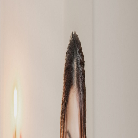
Campi/Unidades
Atendimento (21) 2574 8888
Conclua sua Matrícula
SOLICITE INFORMAÇÕES
INSCREVA-SE
LOGIN
ÁREA DO ALUNO