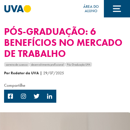
ÁREA DO
ALUNO
PÓS-GRADUAÇÃO: 6
A UVA
BENEFÍCIOS NO MERCADO
DE TRABALHO
CURSOS
carreira de sucesso
desenvolvimento profissional
Pós Graduação UVA
Por Redator da UVA
|
29/07/2025
FORMAS DE INGRESSO
Compartilhe
FINANCIAMENTO E BOLSAS
Acontece na UVA