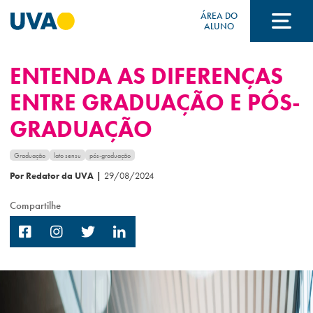
ÁREA DO
ALUNO
ENTENDA AS DIFERENÇAS
A UVA
ENTRE GRADUAÇÃO E PÓS-
GRADUAÇÃO
CURSOS
Graduação
lato sensu
pós-graduação
Por Redator da UVA
|
29/08/2024
FORMAS DE INGRESSO
Compartilhe
FINANCIAMENTO E BOLSAS
Acontece na UVA