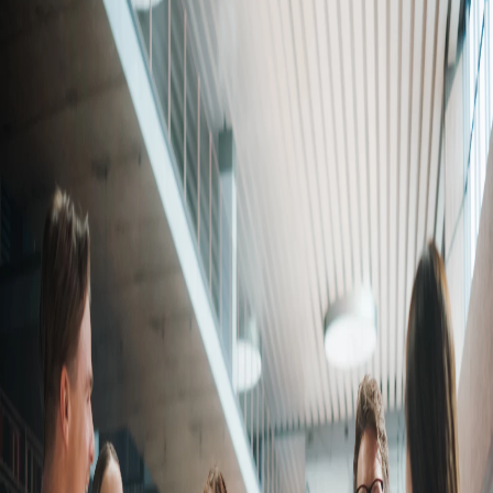
Campi/Unidades
Atendimento (21) 2574 8888
Conclua sua Matrícula
SOLICITE INFORMAÇÕES
INSCREVA-SE
LOGIN
ÁREA DO ALUNO