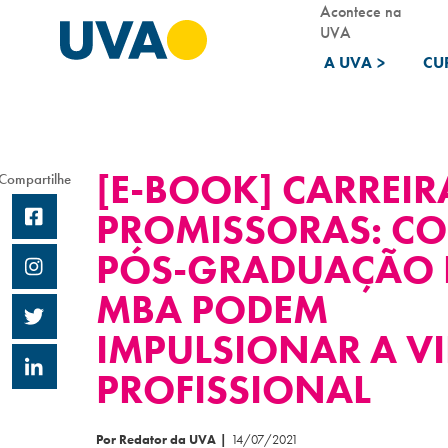
Acontece na
UVA
A UVA
>
CU
[E-BOOK] CARREIR
Compartilhe
PROMISSORAS: C
PÓS-GRADUAÇÃO 
MBA PODEM
IMPULSIONAR A V
PROFISSIONAL
Por Redator da UVA
|
14/07/2021