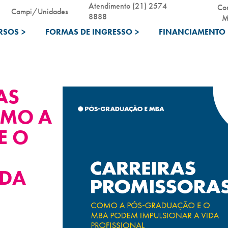
Atendimento (21) 2574
Co
Campi/Unidades
8888
M
RSOS
>
FORMAS DE INGRESSO
>
FINANCIAMENTO 
AS
OMO A
E O
IDA