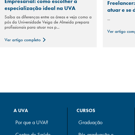
Empresarial: como escolher a
Freelancer:
especialização ideal na UVA
atuar e se
Saiba as diferenças entre as áreas e veja como a
...
pós da Universidade Veiga de Almeida prepara
profissionais para atuar nos p...
Ver artigo com
Ver artigo completo
A UVA
CURSOS
Por que a UVA?
Graduação
Centro de Saúde
Pós-graduação e