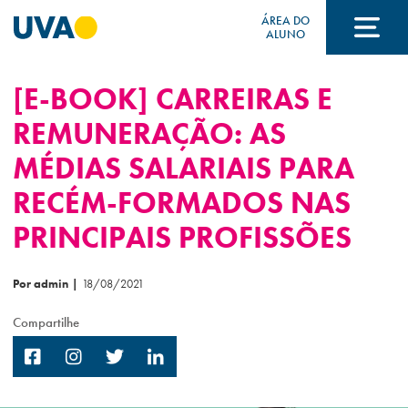
ÁREA DO
ALUNO
[E-BOOK] CARREIRAS E
A UVA
REMUNERAÇÃO: AS
MÉDIAS SALARIAIS PARA
CURSOS
RECÉM-FORMADOS NAS
PRINCIPAIS PROFISSÕES
FORMAS DE INGRESSO
Por admin
|
18/08/2021
FINANCIAMENTO E BOLSAS
Compartilhe
Acontece na UVA