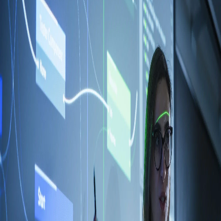
Campi/Unidades
Atendimento (21) 2574 8888
Conclua sua Matrícula
SOLICITE INFORMAÇÕES
INSCREVA-SE
LOGIN
ÁREA DO ALUNO