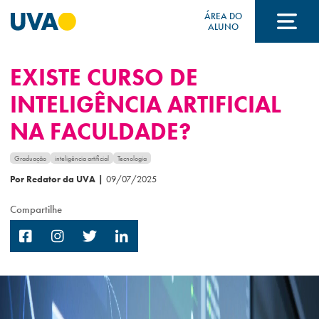
ÁREA DO
ALUNO
EXISTE CURSO DE
A UVA
INTELIGÊNCIA ARTIFICIAL
NA FACULDADE?
CURSOS
Graduação
inteligência artificial
Tecnologia
Por Redator da UVA
|
09/07/2025
FORMAS DE INGRESSO
Compartilhe
FINANCIAMENTO E BOLSAS
Acontece na UVA