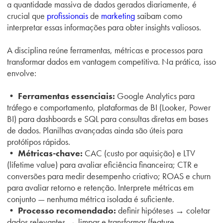
a quantidade massiva de dados gerados diariamente, é
crucial que
profissionais
de
marketing
saibam como
interpretar essas informações para obter insights valiosos.
A disciplina reúne ferramentas, métricas e processos para
transformar dados em vantagem competitiva. Na prática, isso
envolve:
• Ferramentas essenciais:
Google Analytics para
tráfego e comportamento, plataformas de BI (Looker, Power
BI) para dashboards e SQL para consultas diretas em bases
de dados. Planilhas avançadas ainda são úteis para
protótipos rápidos.
• Métricas-chave:
CAC (custo por aquisição) e LTV
(lifetime value) para avaliar eficiência financeira; CTR e
conversões para medir desempenho criativo; ROAS e churn
para avaliar retorno e retenção. Interprete métricas em
conjunto — nenhuma métrica isolada é suficiente.
• Processo recomendado:
definir hipóteses → coletar
dados relevantes → limpar e transformar (feature