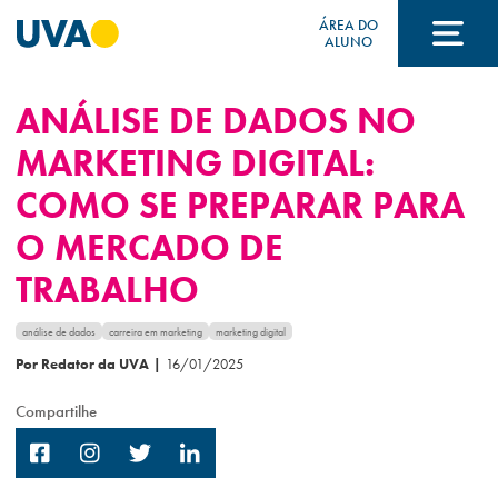
ÁREA DO
ALUNO
ANÁLISE DE DADOS NO
A UVA
MARKETING DIGITAL:
COMO SE PREPARAR PARA
CURSOS
O MERCADO DE
TRABALHO
FORMAS DE INGRESSO
análise de dados
carreira em marketing
marketing digital
Por Redator da UVA
|
16/01/2025
FINANCIAMENTO E BOLSAS
Compartilhe
Acontece na UVA