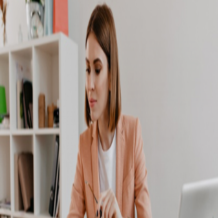
Campi/Unidades
Atendimento (21) 2574 8888
Conclua sua Matrícula
SOLICITE INFORMAÇÕES
INSCREVA-SE
LOGIN
ÁREA DO ALUNO