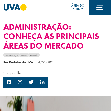
ÁREA DO
ALUNO
ADMINISTRAÇÃO:
A UVA
CONHEÇA AS PRINCIPAIS
ÁREAS DO MERCADO
CURSOS
administração
áreas
mercado
Por Redator da UVA
|
14/05/2021
FORMAS DE INGRESSO
Compartilhe
FINANCIAMENTO E BOLSAS
Acontece na UVA