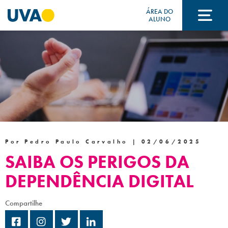
ÁREA DO
ALUNO
A UVA
CURSOS
FORMAS DE INGRESSO
Por Pedro Paulo Carvalho |
02/06/2025
SAIBA OS PERIGOS DA
FINANCIAMENTO E BOLSAS
DEPENDÊNCIA DIGITAL
Compartilhe
Acontece na UVA