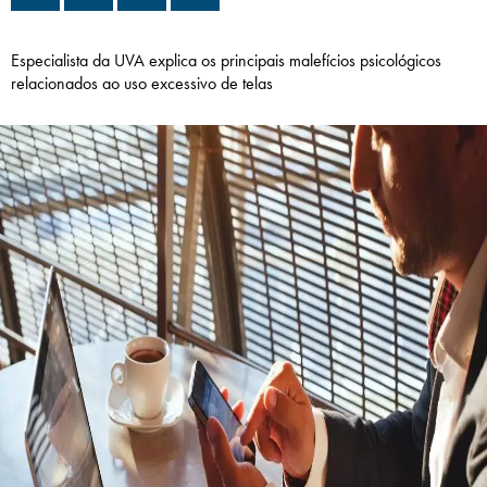
Campi/Unidades
Especialista da UVA explica os principais malefícios psicológicos
Atendimento (21) 2574 8888
relacionados ao uso excessivo de telas
Conclua sua Matrícula
SOLICITE INFORMAÇÕES
INSCREVA-SE
LOGIN
ÁREA DO ALUNO