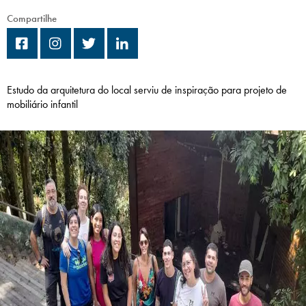
Campi/Unidades
Compartilhe
Atendimento (21) 2574 8888
Conclua sua Matrícula
Estudo da arquitetura do local serviu de inspiração para projeto de
mobiliário infantil
SOLICITE INFORMAÇÕES
INSCREVA-SE
LOGIN
ÁREA DO ALUNO