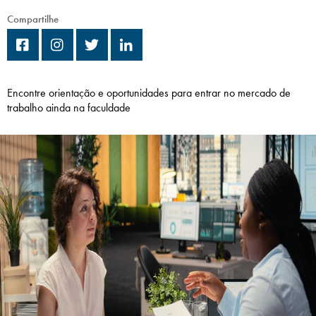
Campi/Unidades
Compartilhe
Atendimento (21) 2574 8888
Conclua sua Matrícula
Encontre orientação e oportunidades para entrar no mercado de
trabalho ainda na faculdade
SOLICITE INFORMAÇÕES
INSCREVA-SE
LOGIN
ÁREA DO ALUNO