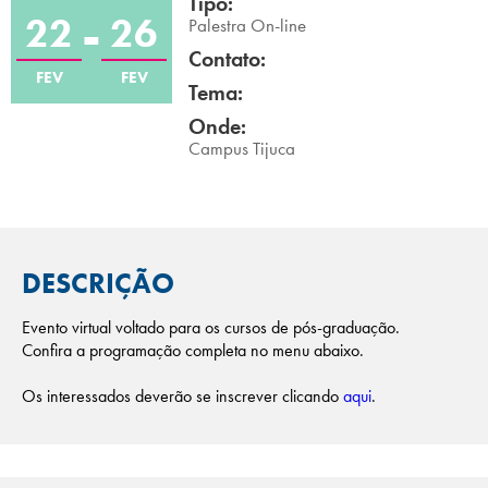
Tipo:
22
26
Campi/Unidades
Palestra On-line
Contato:
FEV
FEV
Atendimento (21) 2574 8888
Tema:
Onde:
Conclua sua Matrícula
Campus Tijuca
SOLICITE INFORMAÇÕES
INSCREVA-SE
LOGIN
ÁREA DO ALUNO
DESCRIÇÃO
Evento virtual voltado para os cursos de pós-graduação.
Confira a programação completa no menu abaixo.
Os interessados deverão se inscrever clicando
aqui
.