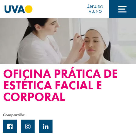
ÁREA DO
ALUNO
A UVA
CURSOS
OFICINA PRÁTICA DE
FORMAS DE INGRESSO
ESTÉTICA FACIAL E
CORPORAL
FINANCIAMENTO E BOLSAS
Compartilhe
Acontece na UVA