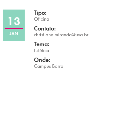
Campi/Unidades
Tipo:
13
Oficina
Atendimento (21) 2574 8888
Contato:
JAN
christiane.miranda@uva.br
Conclua sua Matrícula
Tema:
Estética
SOLICITE INFORMAÇÕES
INSCREVA-SE
Onde:
Campus Barra
LOGIN
ÁREA DO ALUNO