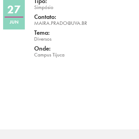
Tipo:
27
Campi/Unidades
Simpósio
Contato:
JUN
Atendimento (21) 2574 8888
MAIRA.PRADO@UVA.BR
Tema:
Conclua sua Matrícula
Diversos
Onde:
Campus Tijuca
SOLICITE INFORMAÇÕES
INSCREVA-SE
LOGIN
ÁREA DO ALUNO