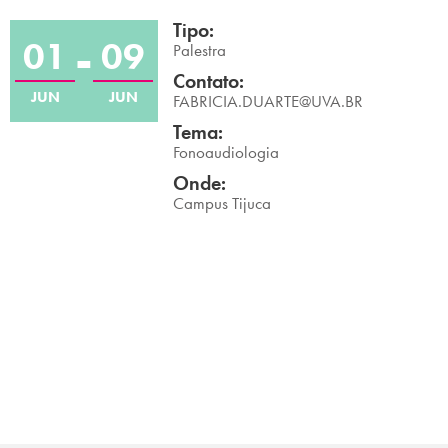
Campi/Unidades
Tipo:
01
09
Palestra
Atendimento (21) 2574 8888
Contato:
JUN
JUN
FABRICIA.DUARTE@UVA.BR
Conclua sua Matrícula
Tema:
Fonoaudiologia
Onde:
SOLICITE INFORMAÇÕES
INSCREVA-SE
Campus Tijuca
LOGIN
ÁREA DO ALUNO