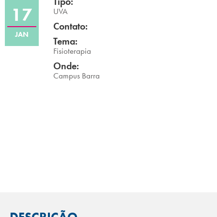
Tipo:
17
Campi/Unidades
UVA
Contato:
JAN
Atendimento (21) 2574 8888
Tema:
Fisioterapia
Conclua sua Matrícula
Onde:
Campus Barra
SOLICITE INFORMAÇÕES
INSCREVA-SE
LOGIN
ÁREA DO ALUNO