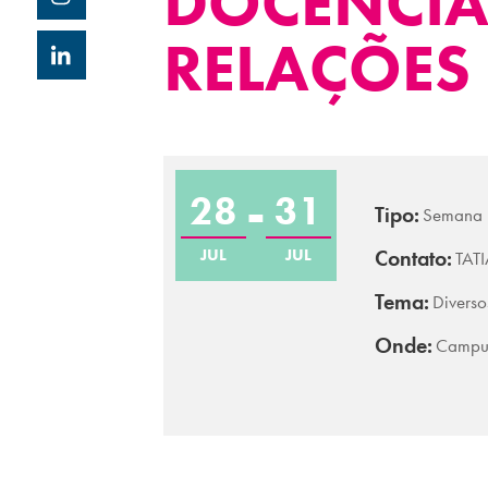
DOCÊNCIA
RELAÇÕE
28
31
Tipo:
Semana
JUL
JUL
Contato:
TAT
Tema:
Diverso
Onde:
Campus