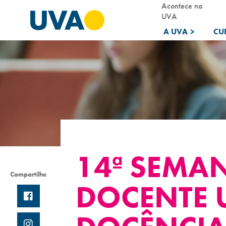
Acontece na
UVA
A UVA
>
CU
14ª SEMA
Compartilhe
DOCENTE 