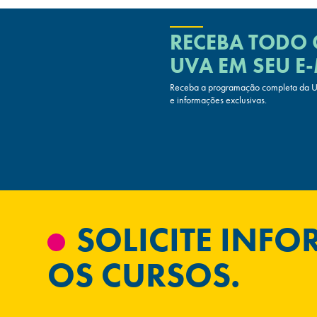
RECEBA TODO
UVA
EM SEU E-
Receba a programação completa da UV
e informações exclusivas.
SOLICITE INF
OS CURSOS.