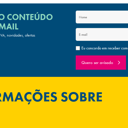
 O CONTEÚDO
MAIL
A, novidades, ofertas
Eu concordo em receber com
Quero ser avisado
ORMAÇÕES SOBRE