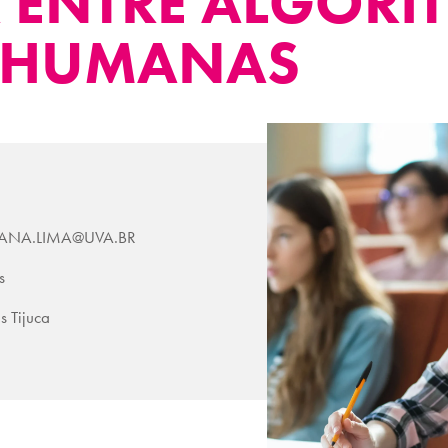
 ENTRE ALGORI
S HUMANAS
IANA.LIMA@UVA.BR
s
 Tijuca