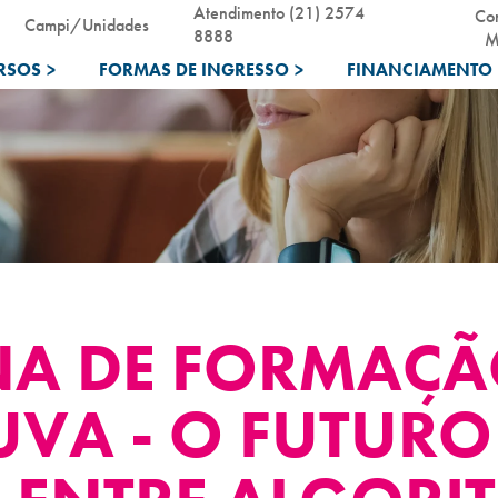
Atendimento (21) 2574
Co
Campi/Unidades
8888
M
RSOS
>
FORMAS DE INGRESSO
>
FINANCIAMENTO 
NA DE FORMAÇ
UVA - O FUTURO