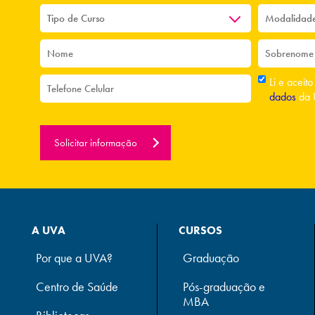
Li e aceit
dados
da 
Solicitar informação
A UVA
CURSOS
Por que a UVA?
Graduação
Centro de Saúde
Pós-graduação e
MBA