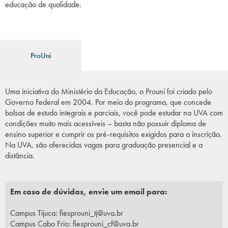
educação de qualidade.
Campi/Unidades
Atendimento (21) 2574 8888
ProUni
Conclua sua Matrícula
Uma iniciativa do Ministério da Educação, o Prouni foi criado pelo
SOLICITE INFORMAÇÕES
INSCREVA-SE
Governo Federal em 2004. Por meio do programa, que concede
bolsas de estudo integrais e parciais, você pode estudar na UVA com
LOGIN
condições muito mais acessíveis – basta não possuir diploma de
ÁREA DO ALUNO
ensino superior e cumprir os pré-requisitos exigidos para a inscrição.
Na UVA, são oferecidas vagas para graduação presencial e a
distância.
Em caso de dúvidas, envie um email para:
Campus Tijuca:
fiesprouni_tj@uva.br
Campus Cabo Frio:
fiesprouni_cf@uva.br