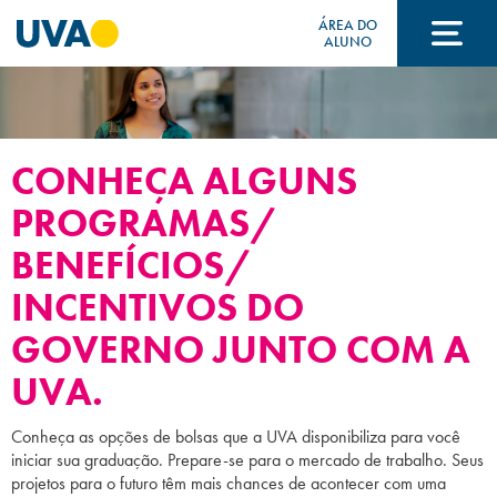
ÁREA DO
ALUNO
A UVA
CONHEÇA ALGUNS
CURSOS
PROGRAMAS/
BENEFÍCIOS/
FORMAS DE INGRESSO
INCENTIVOS DO
GOVERNO JUNTO COM A
FINANCIAMENTO E BOLSAS
UVA.
Conheça as opções de bolsas que a UVA disponibiliza para você
iniciar sua graduação. Prepare-se para o mercado de trabalho. Seus
Acontece na UVA
projetos para o futuro têm mais chances de acontecer com uma