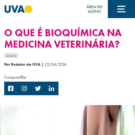
ÁREA DO
ALUNO
O QUE É BIOQUÍMICA NA
A UVA
MEDICINA VETERINÁRIA?
CURSOS
carreiras
Por Redator da UVA
|
22/04/2024
Compartilhe
FORMAS DE INGRESSO
FINANCIAMENTO E BOLSAS
Acontece na UVA