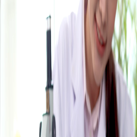
Campi/Unidades
Atendimento (21) 2574 8888
Conclua sua Matrícula
SOLICITE INFORMAÇÕES
INSCREVA-SE
LOGIN
ÁREA DO ALUNO