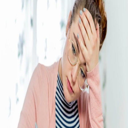
Campi/Unidades
Atendimento (21) 2574 8888
Conclua sua Matrícula
SOLICITE INFORMAÇÕES
INSCREVA-SE
LOGIN
ÁREA DO ALUNO