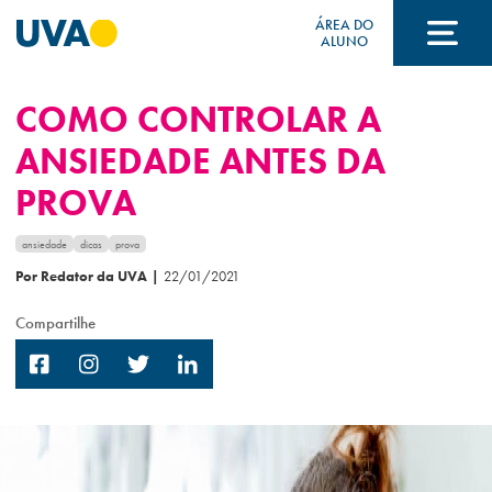
ÁREA DO
ALUNO
COMO CONTROLAR A
A UVA
ANSIEDADE ANTES DA
PROVA
CURSOS
ansiedade
dicas
prova
Por Redator da UVA
|
22/01/2021
FORMAS DE INGRESSO
Compartilhe
FINANCIAMENTO E BOLSAS
Acontece na UVA