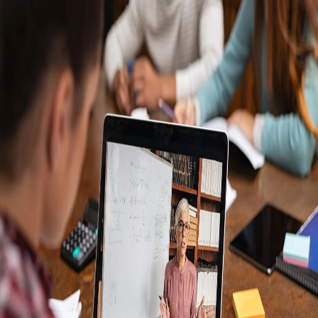
Campi/Unidades
Atendimento (21) 2574 8888
Conclua sua Matrícula
SOLICITE INFORMAÇÕES
INSCREVA-SE
LOGIN
ÁREA DO ALUNO