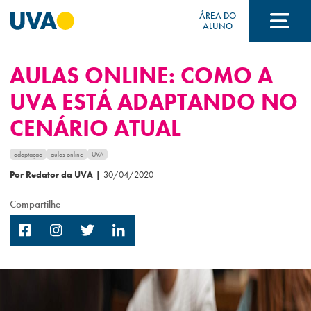
ÁREA DO
ALUNO
AULAS ONLINE: COMO A
A UVA
UVA ESTÁ ADAPTANDO NO
CENÁRIO ATUAL
CURSOS
adaptação
aulas online
UVA
Por Redator da UVA
|
30/04/2020
FORMAS DE INGRESSO
Compartilhe
FINANCIAMENTO E BOLSAS
Acontece na UVA