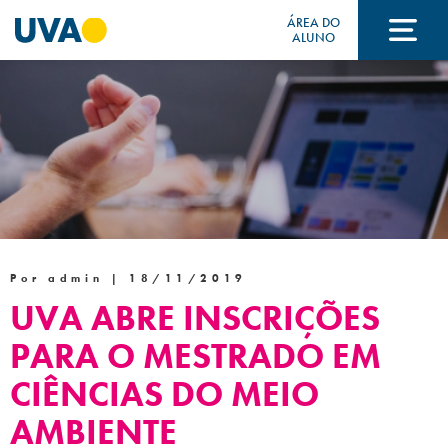
ÁREA DO
ALUNO
A UVA
CURSOS
FORMAS DE INGRESSO
Por admin |
18/11/2019
UVA ABRE INSCRIÇÕES
FINANCIAMENTO E BOLSAS
PARA O MESTRADO EM
CIÊNCIAS DO MEIO
Acontece na UVA
AMBIENTE