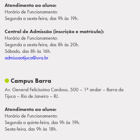
Atendimento ao aluno:
Campi/Unidades
Horário de Funcionamento:
Segunda a sexta-feira, das 9h às 19h.
Atendimento (21) 2574 8888
Central de Admissão (inscrição e matrícula):
Horário de Funcionamento:
Conclua sua Matrícula
Segunda a sexta-feira, das 8h às 20h.
Sábado, das 8h às 16h.
admissaotijuca@uva.br
SOLICITE INFORMAÇÕES
INSCREVA-SE
LOGIN
ÁREA DO ALUNO
Campus Barra
Av. General Felicíssimo Cardoso, 500 – 1º andar – Barra da
Tijuca – Rio de Janeiro – RJ.
Atendimento ao aluno:
Horário de Funcionamento:
Segunda a quinta-feira, das 9h às 19h.
Sexta-feira, das 9h às 18h.