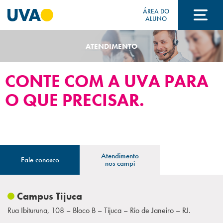
ÁREA DO
ALUNO
ATENDIMENTO
A UVA
CONTE COM A UVA PARA
CURSOS
O QUE PRECISAR.
FORMAS DE INGRESSO
Atendimento
Fale conosco
nos campi
FINANCIAMENTO E BOLSAS
Campus Tijuca
Acontece na UVA
Rua Ibituruna, 108 – Bloco B – Tijuca – Rio de Janeiro – RJ.