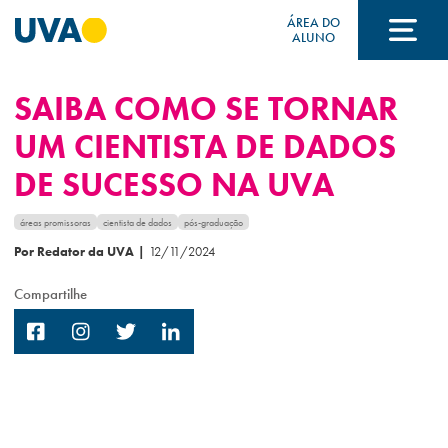
ÁREA DO
ALUNO
SAIBA COMO SE TORNAR
A UVA
UM CIENTISTA DE DADOS
DE SUCESSO NA UVA
CURSOS
áreas promissoras
cientista de dados
pós-graduação
Por Redator da UVA
|
12/11/2024
FORMAS DE INGRESSO
Compartilhe
FINANCIAMENTO E BOLSAS
Acontece na UVA