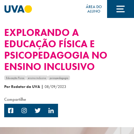
ÁREA DO
ALUNO
EXPLORANDO A
A UVA
EDUCAÇÃO FÍSICA E
PSICOPEDAGOGIA NO
CURSOS
ENSINO INCLUSIVO
FORMAS DE INGRESSO
Educação Física
ensino inclusivo
psicopedagogia
Por Redator da UVA
|
08/09/2023
Compartilhe
FINANCIAMENTO E BOLSAS
Acontece na UVA