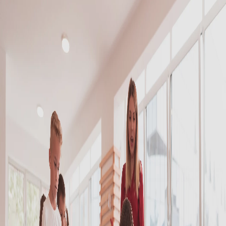
Campi/Unidades
Atendimento (21) 2574 8888
Conclua sua Matrícula
SOLICITE INFORMAÇÕES
INSCREVA-SE
LOGIN
ÁREA DO ALUNO